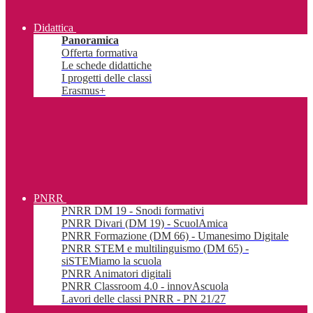
Didattica
Panoramica
Offerta formativa
Le schede didattiche
I progetti delle classi
Erasmus+
PNRR
PNRR DM 19 - Snodi formativi
PNRR Divari (DM 19) - ScuolAmica
PNRR Formazione (DM 66) - Umanesimo Digitale
PNRR STEM e multilinguismo (DM 65) -
siSTEMiamo la scuola
PNRR Animatori digitali
PNRR Classroom 4.0 - innovAscuola
Lavori delle classi PNRR - PN 21/27