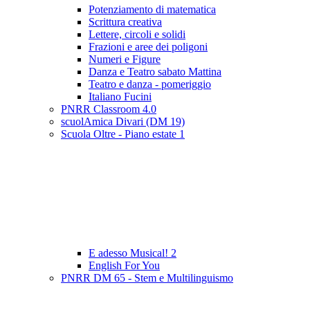
Potenziamento di matematica
Scrittura creativa
Lettere, circoli e solidi
Frazioni e aree dei poligoni
Numeri e Figure
Danza e Teatro sabato Mattina
Teatro e danza - pomeriggio
Italiano Fucini
PNRR Classroom 4.0
scuolAmica Divari (DM 19)
Scuola Oltre - Piano estate 1
E adesso Musical! 2
English For You
PNRR DM 65 - Stem e Multilinguismo