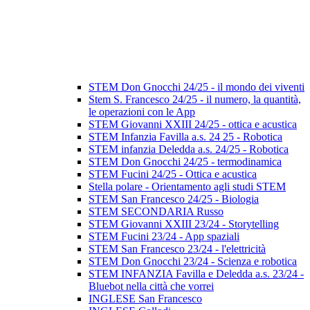
STEM Don Gnocchi 24/25 - il mondo dei viventi
Stem S. Francesco 24/25 - il numero, la quantità,
le operazioni con le App
STEM Giovanni XXIII 24/25 - ottica e acustica
STEM Infanzia Favilla a.s. 24 25 - Robotica
STEM infanzia Deledda a.s. 24/25 - Robotica
STEM Don Gnocchi 24/25 - termodinamica
STEM Fucini 24/25 - Ottica e acustica
Stella polare - Orientamento agli studi STEM
STEM San Francesco 24/25 - Biologia
STEM SECONDARIA Russo
STEM Giovanni XXIII 23/24 - Storytelling
STEM Fucini 23/24 - App spaziali
STEM San Francesco 23/24 - l'elettricità
STEM Don Gnocchi 23/24 - Scienza e robotica
STEM INFANZIA Favilla e Deledda a.s. 23/24 -
Bluebot nella città che vorrei
INGLESE San Francesco