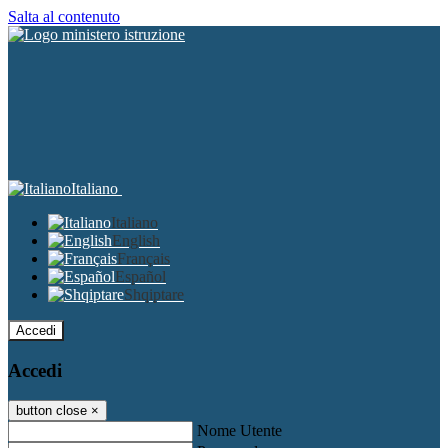
Salta al contenuto
Italiano
Italiano
English
Français
Español
Shqiptare
Accedi
Accedi
button close
×
Nome Utente