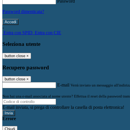
Password
Password dimenticata?
-
Entra con SPID
Entra con CIE
Seleziona utente
button close
×
Recupero password
button close
×
E-mail
Verrà inviato un messaggio all'indirizz
Non hai una e-mail associata al nome utente? Effettua il reset della password tram
E-mail inviata, si prega di controllare la casella di posta elettronica!
Errore
Chiudi