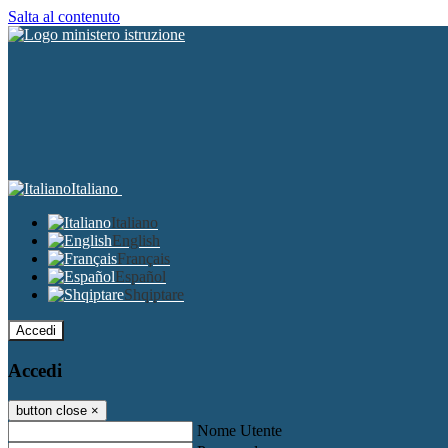
Salta al contenuto
Italiano
Italiano
English
Français
Español
Shqiptare
Accedi
Accedi
button close
×
Nome Utente