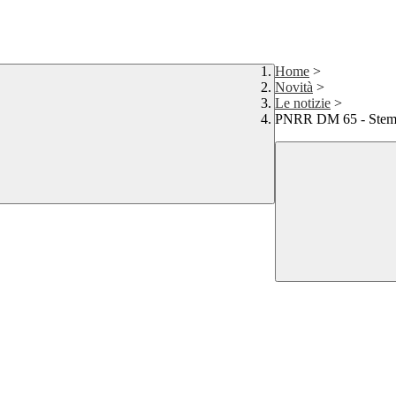
Home
>
Novità
>
Le notizie
>
PNRR DM 65 - Stem 