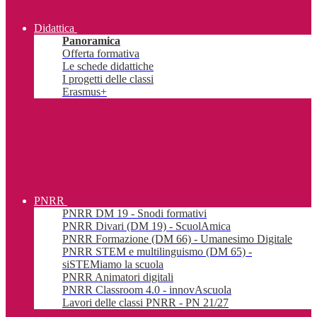
Didattica
Panoramica
Offerta formativa
Le schede didattiche
I progetti delle classi
Erasmus+
PNRR
PNRR DM 19 - Snodi formativi
PNRR Divari (DM 19) - ScuolAmica
PNRR Formazione (DM 66) - Umanesimo Digitale
PNRR STEM e multilinguismo (DM 65) -
siSTEMiamo la scuola
PNRR Animatori digitali
PNRR Classroom 4.0 - innovAscuola
Lavori delle classi PNRR - PN 21/27