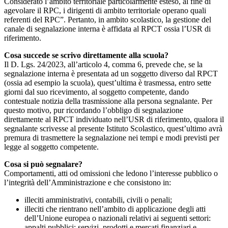
Considerato l’ambito territoriale particolarmente esteso, al fine di
agevolare il RPC, i dirigenti di ambito territoriale operano quali
referenti del RPC”. Pertanto, in ambito scolastico, la gestione del
canale di segnalazione interna è affidata al RPCT ossia l’USR di
riferimento.
Cosa succede se scrivo direttamente alla scuola?
Il D. Lgs. 24/2023, all’articolo 4, comma 6, prevede che, se la
segnalazione interna è presentata ad un soggetto diverso dal RPCT
(ossia ad esempio la scuola), quest’ultima è trasmessa, entro sette
giorni dal suo ricevimento, al soggetto competente, dando
contestuale notizia della trasmissione alla persona segnalante. Per
questo motivo, pur ricordando l’obbligo di segnalazione
direttamente al RPCT individuato nell’USR di riferimento, qualora il
segnalante scrivesse al presente Istituto Scolastico, quest’ultimo avrà
premura di trasmettere la segnalazione nei tempi e modi previsti per
legge al soggetto competente.
Cosa si può segnalare?
Comportamenti, atti od omissioni che ledono l’interesse pubblico o
l’integrità dell’Amministrazione e che consistono in:
illeciti amministrativi, contabili, civili o penali;
illeciti che rientrano nell’ambito di applicazione degli atti
dell’Unione europea o nazionali relativi ai seguenti settori:
appalti pubblici; servizi, prodotti e mercati finanziari e