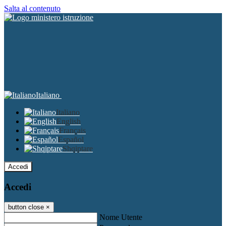
Salta al contenuto
Italiano
Italiano
English
Français
Español
Shqiptare
Accedi
Accedi
button close
×
Nome Utente