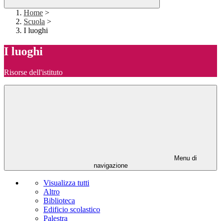
Home
>
Scuola
>
I luoghi
I luoghi
Risorse dell'istituto
Menu di
navigazione
Visualizza tutti
Altro
Biblioteca
Edificio scolastico
Palestra