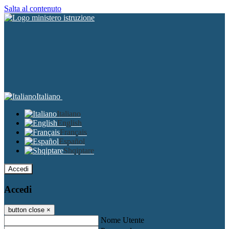
Salta al contenuto
Italiano
Italiano
English
Français
Español
Shqiptare
Accedi
Accedi
button close
×
Nome Utente