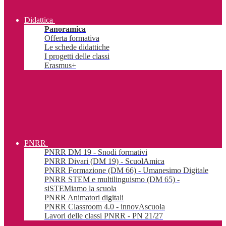
Didattica
Panoramica
Offerta formativa
Le schede didattiche
I progetti delle classi
Erasmus+
PNRR
PNRR DM 19 - Snodi formativi
PNRR Divari (DM 19) - ScuolAmica
PNRR Formazione (DM 66) - Umanesimo Digitale
PNRR STEM e multilinguismo (DM 65) -
siSTEMiamo la scuola
PNRR Animatori digitali
PNRR Classroom 4.0 - innovAscuola
Lavori delle classi PNRR - PN 21/27