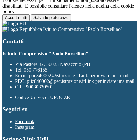
I cookie necessari per il funzionamento non possono essere
disabilitati. È possibile consultare l'elenco nella pagina della cookie
policy.
Accetta tutti
Salva le preferenze
Istituto Comprensivo "Paolo Borsellino"
Contatti
Istituto Comprensivo "Paolo Borsellino"
Via Pastore 32, 56023 Navacchio (PI)
Tel:
050 776155
Email:
piic840002@istruzione.it
Link per inviare una mail
PEC:
piic840002@pec.istruzione.it
Link per inviare una mail
C.F.: 90030330501
Codice Univoco: UFOCZE
Seguici su
Facebook
Instagram
Sezione Link Utili