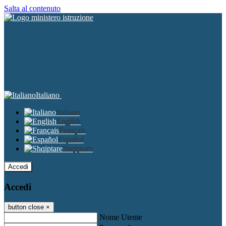
Salta al contenuto
Italiano
Italiano
English
Français
Español
Shqiptare
Accedi
Accedi
button close
×
Nome Utente