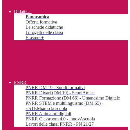
Didattica
Panoramica
Offerta formativa
Le schede didattiche
I progetti delle classi
Erasmus+
PNRR
PNRR DM 19 - Snodi formativi
PNRR Divari (DM 19) - ScuolAmica
PNRR Formazione (DM 66) - Umanesimo Digitale
PNRR STEM e multilinguismo (DM 65) -
siSTEMiamo la scuola
PNRR Animatori digitali
PNRR Classroom 4.0 - innovAscuola
Lavori delle classi PNRR - PN 21/27