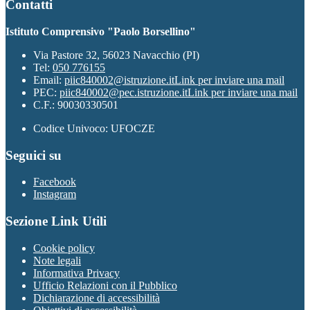
Contatti
Istituto Comprensivo "Paolo Borsellino"
Via Pastore 32, 56023 Navacchio (PI)
Tel:
050 776155
Email:
piic840002@istruzione.it
Link per inviare una mail
PEC:
piic840002@pec.istruzione.it
Link per inviare una mail
C.F.: 90030330501
Codice Univoco: UFOCZE
Seguici su
Facebook
Instagram
Sezione Link Utili
Cookie policy
Note legali
Informativa Privacy
Ufficio Relazioni con il Pubblico
Dichiarazione di accessibilità