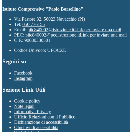
Istituto Comprensivo "Paolo Borsellino"
Via Pastore 32, 56023 Navacchio (PI)
Tel:
050 776155
Email:
piic840002@istruzione.it
Link per inviare una mail
PEC:
piic840002@pec.istruzione.it
Link per inviare una mail
C.F.: 90030330501
Codice Univoco: UFOCZE
Seguici su
Facebook
Instagram
Sezione Link Utili
Cookie policy
Note legali
Informativa Privacy
Ufficio Relazioni con il Pubblico
Dichiarazione di accessibilità
Obiettivi di accessibilità