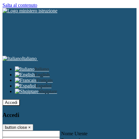
Salta al contenuto
Italiano
Italiano
English
Français
Español
Shqiptare
Accedi
Accedi
button close
×
Nome Utente