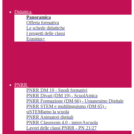
Didattica
Panoramica
Offerta formativa
Le schede didattiche
I progetti delle classi
Erasmus+
PNRR
PNRR DM 19 - Snodi formativi
PNRR Divari (DM 19) - ScuolAmica
PNRR Formazione (DM 66) - Umanesimo Digitale
PNRR STEM e multilinguismo (DM 65) -
siSTEMiamo la scuola
PNRR Animatori digitali
PNRR Classroom 4.0 - innovAscuola
Lavori delle classi PNRR - PN 21/27