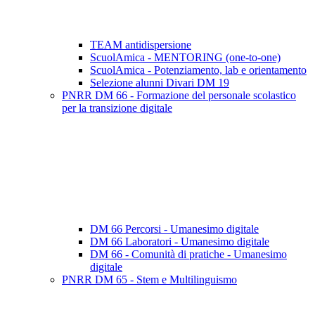
TEAM antidispersione
ScuolAmica - MENTORING (one-to-one)
ScuolAmica - Potenziamento, lab e orientamento
Selezione alunni Divari DM 19
PNRR DM 66 - Formazione del personale scolastico
per la transizione digitale
DM 66 Percorsi - Umanesimo digitale
DM 66 Laboratori - Umanesimo digitale
DM 66 - Comunità di pratiche - Umanesimo
digitale
PNRR DM 65 - Stem e Multilinguismo