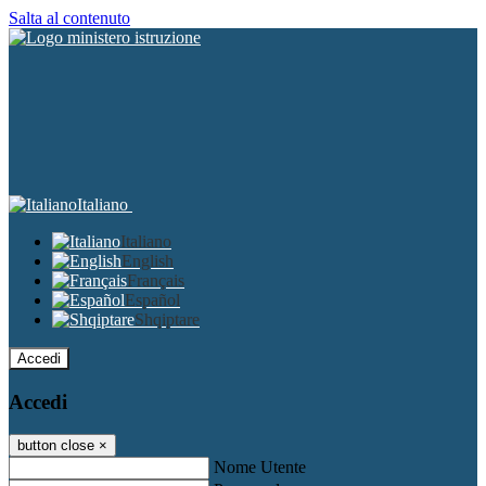
Salta al contenuto
Italiano
Italiano
English
Français
Español
Shqiptare
Accedi
Accedi
button close
×
Nome Utente