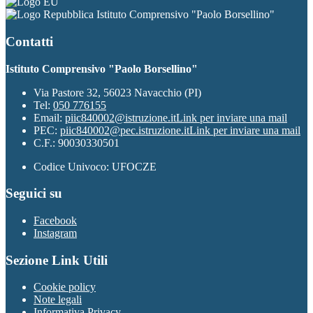
Istituto Comprensivo "Paolo Borsellino"
Contatti
Istituto Comprensivo "Paolo Borsellino"
Via Pastore 32, 56023 Navacchio (PI)
Tel:
050 776155
Email:
piic840002@istruzione.it
Link per inviare una mail
PEC:
piic840002@pec.istruzione.it
Link per inviare una mail
C.F.: 90030330501
Codice Univoco: UFOCZE
Seguici su
Facebook
Instagram
Sezione Link Utili
Cookie policy
Note legali
Informativa Privacy