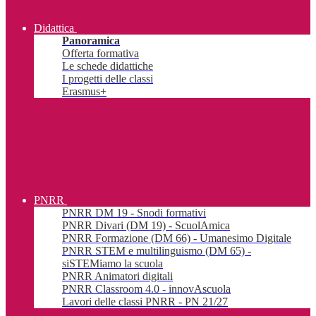
Didattica
Panoramica
Offerta formativa
Le schede didattiche
I progetti delle classi
Erasmus+
PNRR
PNRR DM 19 - Snodi formativi
PNRR Divari (DM 19) - ScuolAmica
PNRR Formazione (DM 66) - Umanesimo Digitale
PNRR STEM e multilinguismo (DM 65) -
siSTEMiamo la scuola
PNRR Animatori digitali
PNRR Classroom 4.0 - innovAscuola
Lavori delle classi PNRR - PN 21/27