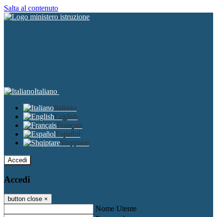
Salta al contenuto
Italiano
Italiano
English
Français
Español
Shqiptare
Accedi
Accedi
button close
×
Nome Utente