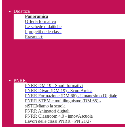
Didattica
Panoramica
Offerta formativa
Le schede didattiche
I progetti delle classi
Erasmus+
PNRR
PNRR DM 19 - Snodi formativi
PNRR Divari (DM 19) - ScuolAmica
PNRR Formazione (DM 66) - Umanesimo Digitale
PNRR STEM e multilinguismo (DM 65) -
siSTEMiamo la scuola
PNRR Animatori digitali
PNRR Classroom 4.0 - innovAscuola
Lavori delle classi PNRR - PN 21/27