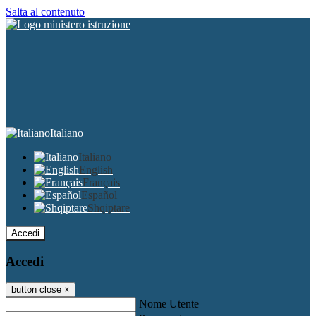
Salta al contenuto
Italiano
Italiano
English
Français
Español
Shqiptare
Accedi
Accedi
button close
×
Nome Utente