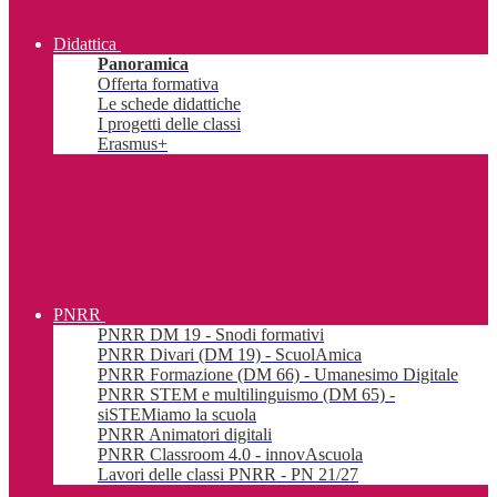
Didattica
Panoramica
Offerta formativa
Le schede didattiche
I progetti delle classi
Erasmus+
PNRR
PNRR DM 19 - Snodi formativi
PNRR Divari (DM 19) - ScuolAmica
PNRR Formazione (DM 66) - Umanesimo Digitale
PNRR STEM e multilinguismo (DM 65) -
siSTEMiamo la scuola
PNRR Animatori digitali
PNRR Classroom 4.0 - innovAscuola
Lavori delle classi PNRR - PN 21/27