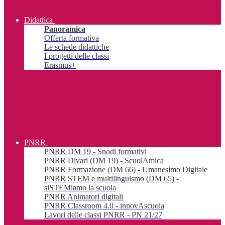
Didattica
Panoramica
Offerta formativa
Le schede didattiche
I progetti delle classi
Erasmus+
PNRR
PNRR DM 19 - Snodi formativi
PNRR Divari (DM 19) - ScuolAmica
PNRR Formazione (DM 66) - Umanesimo Digitale
PNRR STEM e multilinguismo (DM 65) -
siSTEMiamo la scuola
PNRR Animatori digitali
PNRR Classroom 4.0 - innovAscuola
Lavori delle classi PNRR - PN 21/27