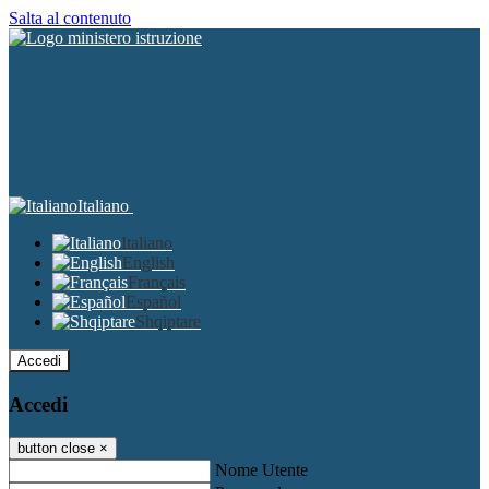
Salta al contenuto
Italiano
Italiano
English
Français
Español
Shqiptare
Accedi
Accedi
button close
×
Nome Utente