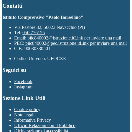
Contatti
Istituto Comprensivo "Paolo Borsellino"
Via Pastore 32, 56023 Navacchio (PI)
Tel:
050 776155
Email:
piic840002@istruzione.it
Link per inviare una mail
PEC:
piic840002@pec.istruzione.it
Link per inviare una mail
C.F.: 90030330501
Codice Univoco: UFOCZE
Seguici su
Facebook
Instagram
Sezione Link Utili
Cookie policy
Note legali
Informativa Privacy
Ufficio Relazioni con il Pubblico
Dichiarazione di accessibilità