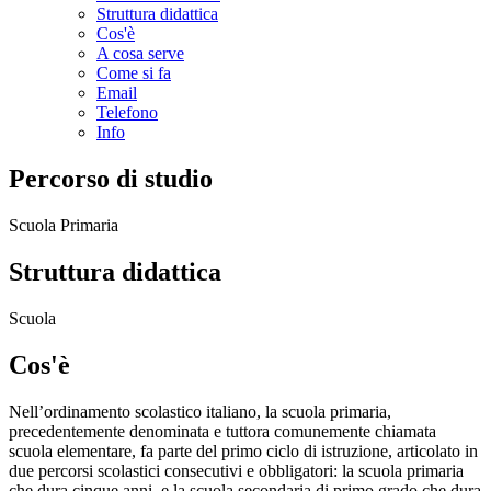
Struttura didattica
Cos'è
A cosa serve
Come si fa
Email
Telefono
Info
Percorso di studio
Scuola Primaria
Struttura didattica
Scuola
Cos'è
Nell’ordinamento scolastico italiano, la scuola primaria,
precedentemente denominata e tuttora comunemente chiamata
scuola elementare, fa parte del primo ciclo di istruzione, articolato in
due percorsi scolastici consecutivi e obbligatori: la scuola primaria
che dura cinque anni, e la scuola secondaria di primo grado che dura