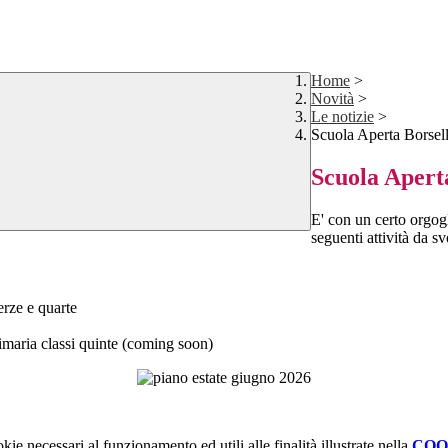
Home
>
Novità
>
Le notizie
>
Scuola Aperta Borsell
Scuola Aperta
E' con un certo orgo
seguenti attività da s
erze e quarte
ria classi quinte (coming soon)
kie necessari al funzionamento ed utili alle finalità illustrate nella
COO