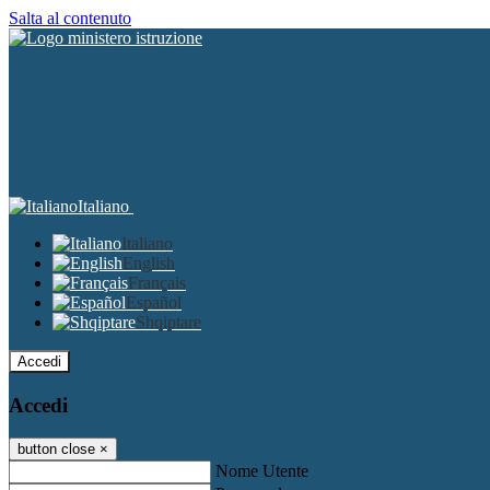
Salta al contenuto
Italiano
Italiano
English
Français
Español
Shqiptare
Accedi
Accedi
button close
×
Nome Utente