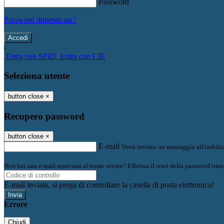
Password
Password dimenticata?
-
Entra con SPID
Entra con CIE
Seleziona utente
button close
×
Recupero password
button close
×
E-mail
Verrà inviato un messaggio all'indirizz
Non hai una e-mail associata al nome utente? Effettua il reset della password tram
E-mail inviata, si prega di controllare la casella di posta elettronica!
Errore
Chiudi