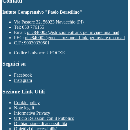
Contatti
Istituto Comprensivo "Paolo Borsellino"
Via Pastore 32, 56023 Navacchio (PI)
Tel:
050 776155
Email:
piic840002@istruzione.it
Link per inviare una mail
PEC:
piic840002@pec.istruzione.it
Link per inviare una mail
C.F.: 90030330501
Codice Univoco: UFOCZE
Seguici su
Facebook
Instagram
Sezione Link Utili
Cookie policy
Note legali
Informativa Privacy
Ufficio Relazioni con il Pubblico
Dichiarazione di accessibilità
Obiettivi di accessibilità