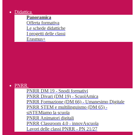
Didattica
Panoramica
Offerta formativa
Le schede didattiche
I progetti delle classi
Erasmus+
PNRR
PNRR DM 19 - Snodi formativi
PNRR Divari (DM 19) - ScuolAmica
PNRR Formazione (DM 66) - Umanesimo Digitale
PNRR STEM e multilinguismo (DM 65) -
siSTEMiamo la scuola
PNRR Animatori digitali
PNRR Classroom 4.0 - innovAscuola
Lavori delle classi PNRR - PN 21/27