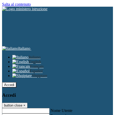
Salta al contenuto
Italiano
Italiano
English
Français
Español
Shqiptare
Accedi
Accedi
button close
×
Nome Utente