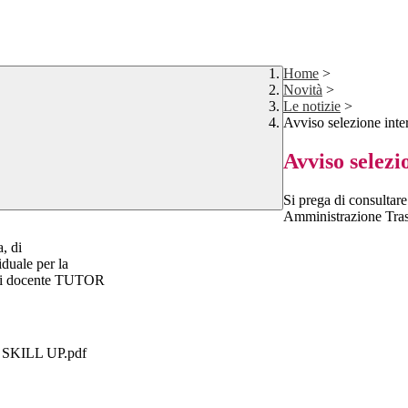
Home
>
Novità
>
Le notizie
>
Avviso selezione inte
Avviso selezi
Si prega di consultare
Amministrazione Tras
, di
iduale per la
a di docente TUTOR
SKILL UP.pdf