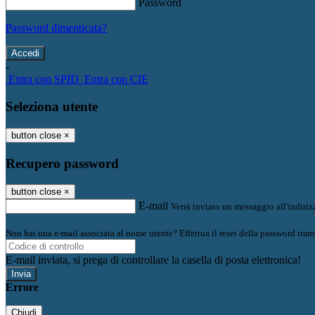
Password
Password dimenticata?
-
Entra con SPID
Entra con CIE
Seleziona utente
button close
×
Recupero password
button close
×
E-mail
Verrà inviato un messaggio all'indirizz
Non hai una e-mail associata al nome utente? Effettua il reset della password tram
E-mail inviata, si prega di controllare la casella di posta elettronica!
Errore
Chiudi