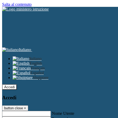
Salta al contenuto
Italiano
Italiano
English
Français
Español
Shqiptare
Accedi
Accedi
button close
×
Nome Utente