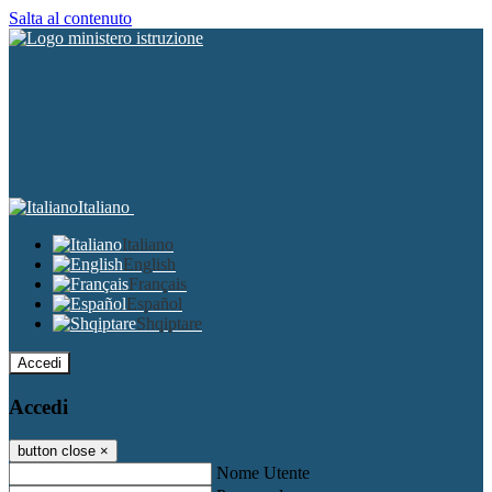
Salta al contenuto
Italiano
Italiano
English
Français
Español
Shqiptare
Accedi
Accedi
button close
×
Nome Utente