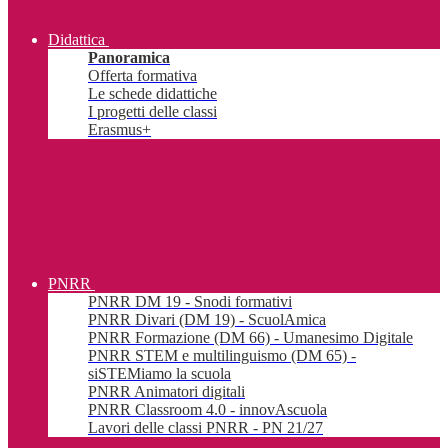
Didattica
Panoramica
Offerta formativa
Le schede didattiche
I progetti delle classi
Erasmus+
PNRR
PNRR DM 19 - Snodi formativi
PNRR Divari (DM 19) - ScuolAmica
PNRR Formazione (DM 66) - Umanesimo Digitale
PNRR STEM e multilinguismo (DM 65) -
siSTEMiamo la scuola
PNRR Animatori digitali
PNRR Classroom 4.0 - innovAscuola
Lavori delle classi PNRR - PN 21/27