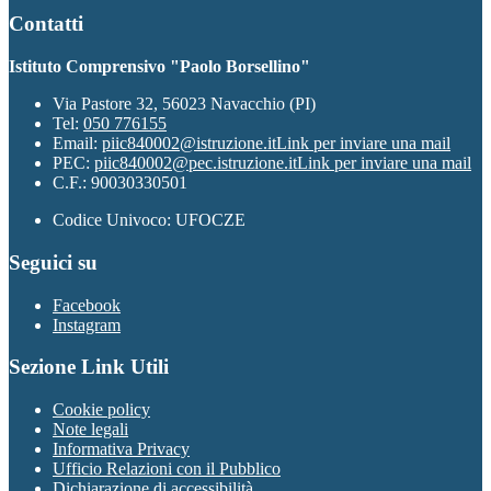
Contatti
Istituto Comprensivo "Paolo Borsellino"
Via Pastore 32, 56023 Navacchio (PI)
Tel:
050 776155
Email:
piic840002@istruzione.it
Link per inviare una mail
PEC:
piic840002@pec.istruzione.it
Link per inviare una mail
C.F.: 90030330501
Codice Univoco: UFOCZE
Seguici su
Facebook
Instagram
Sezione Link Utili
Cookie policy
Note legali
Informativa Privacy
Ufficio Relazioni con il Pubblico
Dichiarazione di accessibilità