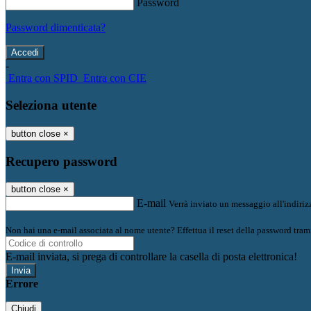
Password
Password dimenticata?
-
Entra con SPID
Entra con CIE
Seleziona utente
button close
×
Recupero password
button close
×
E-mail
Verrà inviato un messaggio all'indirizz
Non hai una e-mail associata al nome utente? Effettua il reset della password tram
E-mail inviata, si prega di controllare la casella di posta elettronica!
Errore
Chiudi