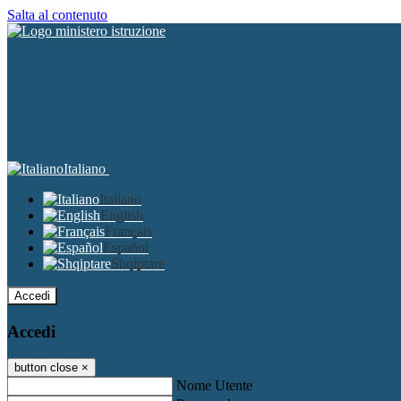
Salta al contenuto
Italiano
Italiano
English
Français
Español
Shqiptare
Accedi
Accedi
button close
×
Nome Utente